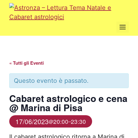
Vai
al
contenuto
Men
« Tutti gli Eventi
Questo evento è passato.
Cabaret astrologico e cena
@ Marina di Pisa
17/06/2023
20:00
23:30
@
–
Il cabaret astrologico ritorna a Marina di