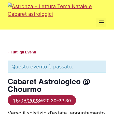
Vai
al
contenuto
Men
« Tutti gli Eventi
Questo evento è passato.
Cabaret Astrologico @
Chourmo
16/06/2023
20:30
22:30
@
–
Verso il solstizio d’estate, appuntamento