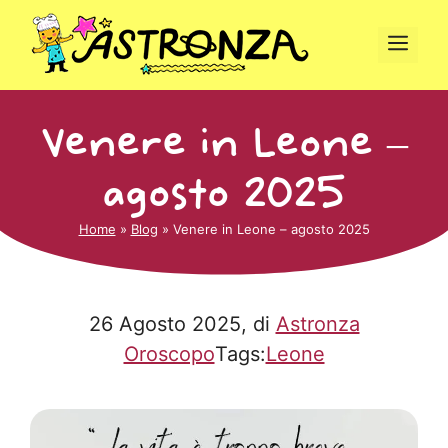
Vai
al
Men
contenuto
Venere in Leone –
agosto 2025
Home
»
Blog
»
Venere in Leone – agosto 2025
26 Agosto 2025
, di
Astronza
Oroscopo
Tags:
Leone