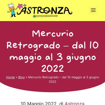
Vai
al
Men
contenuto
Mercurio
Retrogrado – dal 10
maggio al 3 giugno
2022
Home
»
Blog
»
Mercurio Retrogrado – dal 10 maggio al 3 giugno
2022
10 Maggio 2022
, di
Astronza