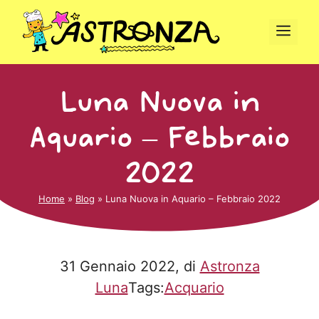
Vai
al
Men
contenuto
Luna Nuova in
Aquario – Febbraio
2022
Home
»
Blog
»
Luna Nuova in Aquario – Febbraio 2022
31 Gennaio 2022
, di
Astronza
Luna
Tags:
Acquario