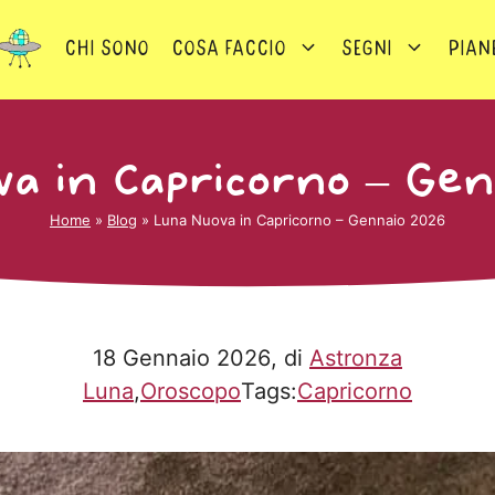
Chi sono
Cosa faccio
Segni
Pian
a in Capricorno – Ge
Home
»
Blog
»
Luna Nuova in Capricorno – Gennaio 2026
18 Gennaio 2026
, di
Astronza
Luna
,
Oroscopo
Tags:
Capricorno