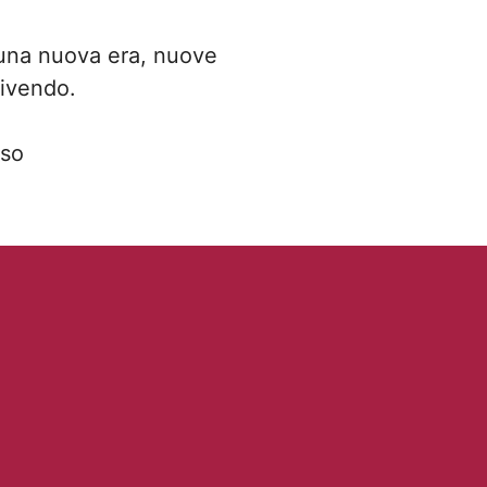
o una nuova era, nuove
vivendo.
sso