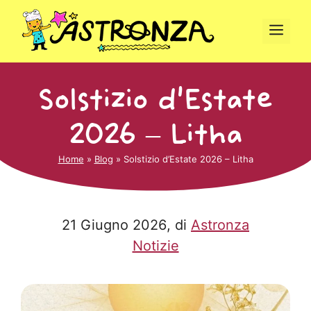
Vai
al
Men
contenuto
Solstizio d’Estate
2026 – Litha
Home
»
Blog
»
Solstizio d’Estate 2026 – Litha
21 Giugno 2026
, di
Astronza
Notizie