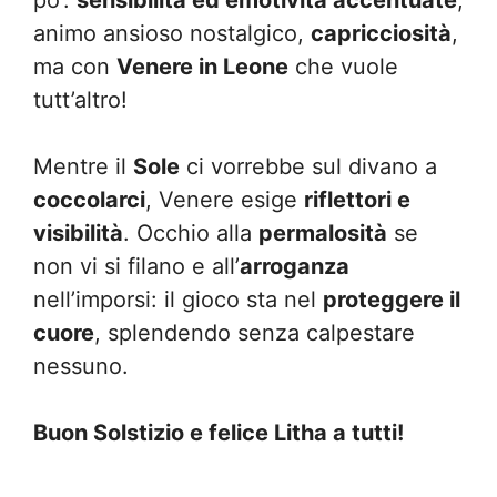
po’:
sensibilità ed emotività accentuate
,
animo ansioso nostalgico,
capricciosità
,
ma con
Venere in Leone
che vuole
tutt’altro!
Mentre il
Sole
ci vorrebbe sul divano a
coccolarci
, Venere esige
riflettori e
visibilità
. Occhio alla
permalosità
se
non vi si filano e all’
arroganza
nell’imporsi: il gioco sta nel
proteggere il
cuore
, splendendo senza calpestare
nessuno.
Buon Solstizio e felice Litha a tutti!