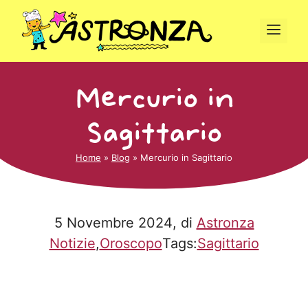
Vai
al
Men
contenuto
Mercurio in
Sagittario
Home
»
Blog
»
Mercurio in Sagittario
5 Novembre 2024
, di
Astronza
Notizie
,
Oroscopo
Tags:
Sagittario