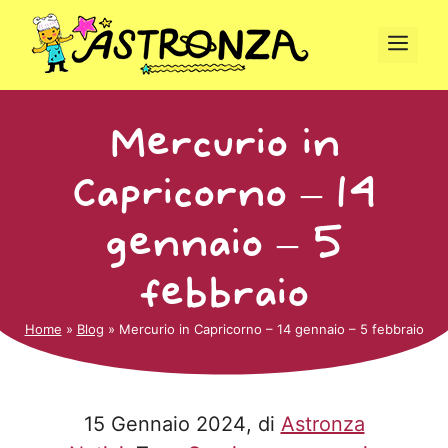
Vai
al
Men
contenuto
Mercurio in
Capricorno – 14
gennaio – 5
febbraio
Home
»
Blog
»
Mercurio in Capricorno – 14 gennaio – 5 febbraio
15 Gennaio 2024
, di
Astronza