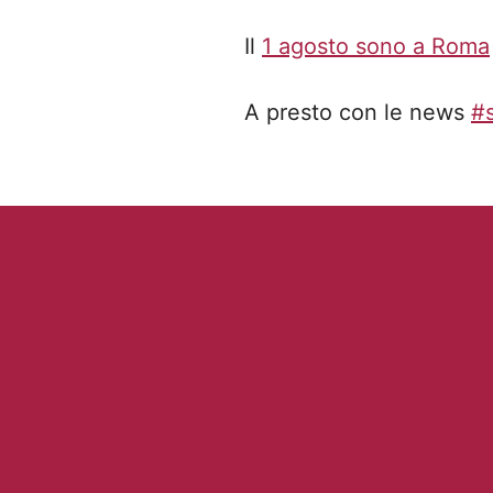
Il
1 agosto sono a Roma
A presto con le news
#