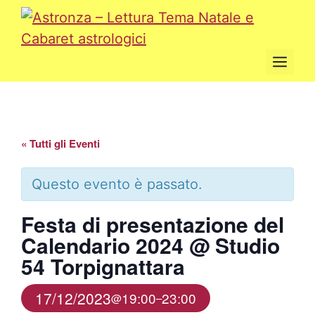
Vai
al
contenuto
Men
« Tutti gli Eventi
Questo evento è passato.
Festa di presentazione del
Calendario 2024 @ Studio
54 Torpignattara
17/12/2023
19:00
23:00
@
–