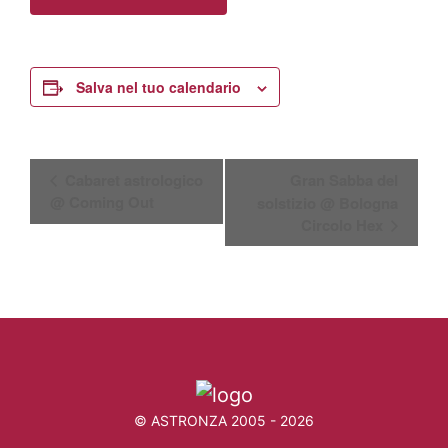
Salva nel tuo calendario
E
Cabaret astrologico
Gran Sabba del
@ Coming Out
solstizio @ Bologna
v
Circolo Hex
e
n
t
o
N
a
© ASTRONZA 2005 - 2026