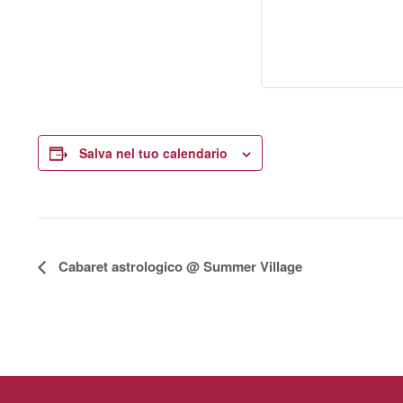
Salva nel tuo calendario
E
Cabaret astrologico @ Summer Village
v
e
n