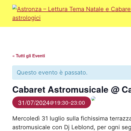
Vai
al
contenuto
« Tutti gli Eventi
Questo evento è passato.
Cabaret Astromusicale @ C
31/07/2024
19:30
23:00
@
–
Mercoledì 31 luglio sulla fichissima terrazz
astromusicale con Dj Leblond, per ogni s