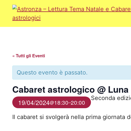
Vai
al
contenuto
« Tutti gli Eventi
Questo evento è passato.
Cabaret astrologico @ Luna
Seconda edizi
19/04/2024
18:30
20:00
@
–
Il cabaret si svolgerà nella prima giornata d