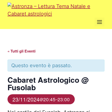
Vai
al
contenuto
Men
« Tutti gli Eventi
Questo evento è passato.
Cabaret Astrologico @
Fusolab
23/11/2024
20:45
23:00
@
–