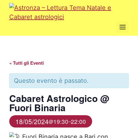
Vai
al
contenuto
Men
« Tutti gli Eventi
Questo evento è passato.
Cabaret Astrologico @
Fuori Binaria
18/05/2024
19:30
22:00
@
–
Fuori Binaria nasce a Bari con