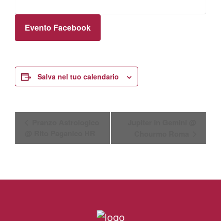
Evento Facebook
Salva nel tuo calendario
E
Pranzo Astrologico
Jupiter in Gemini @
@ Rito Paganico HR
Chourmo Roma
v
e
n
t
o