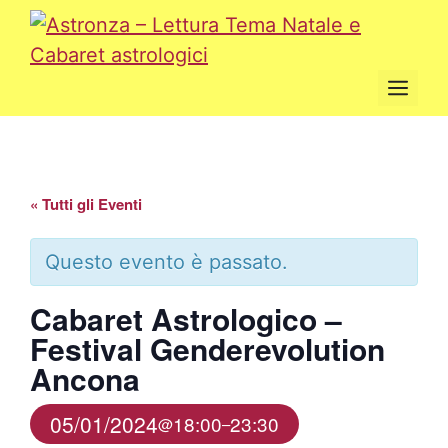
Vai
al
contenuto
Men
« Tutti gli Eventi
Questo evento è passato.
Cabaret Astrologico –
Festival Genderevolution
Ancona
05/01/2024
18:00
23:30
@
–