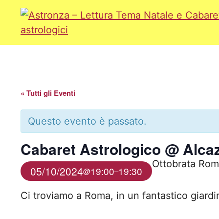
Vai
al
contenuto
« Tutti gli Eventi
Questo evento è passato.
Cabaret Astrologico @ Alc
Ottobrata Rom
05/10/2024
19:00
19:30
@
–
Ci troviamo a Roma, in un fantastico giardi