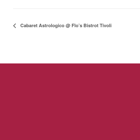
E
Cabaret Astrologico @ Flo’s Bistrot Tivoli
v
e
n
t
o
N
a
v
i